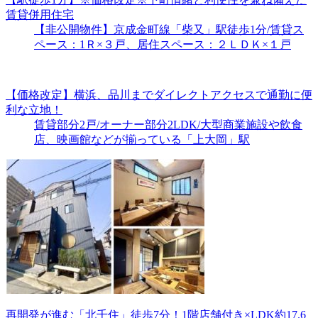
賃貸併用住宅
【非公開物件】京成金町線「柴又」駅徒歩1分/賃貸ス
ペース：1Ｒ×３戸、居住スペース：２ＬＤＫ×１戸
【価格改定】横浜、品川までダイレクトアクセスで通勤に便
利な立地！
賃貸部分2戸/オーナー部分2LDK/大型商業施設や飲食
店、映画館などが揃っている「上大岡」駅
再開発が進む「北千住」徒歩7分！1階店舗付き×LDK約17.6