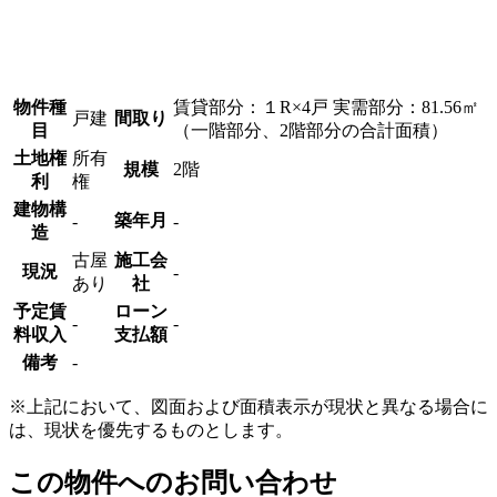
物件種
賃貸部分：１R×4戸 実需部分：81.56㎡
戸建
間取り
目
（一階部分、2階部分の合計面積）
土地権
所有
規模
2階
利
権
建物構
築年月
-
-
造
古屋
施工会
現況
-
あり
社
予定賃
ローン
‐
‐
料収入
支払額
備考
-
※上記において、図面および面積表示が現状と異なる場合に
は、現状を優先するものとします。
この物件へのお問い合わせ