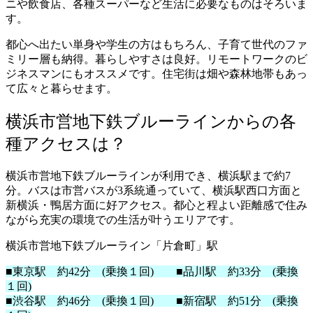
ニや飲食店、各種スーパーなど生活に必要なものはそろいま
す。
都心へ出たい単身や学生の方はもちろん、子育て世代のファ
ミリー層も納得。暮らしやすさは良好。リモートワークのビ
ジネスマンにもオススメです。住宅街は畑や森林地帯もあっ
て広々と暮らせます。
横浜市営地下鉄ブルーラインからの各
種アクセスは？
横浜市営地下鉄ブルーラインが利用でき、横浜駅まで約7
分。バスは市営バスが3系統通っていて、横浜駅西口方面と
新横浜・鴨居方面に好アクセス。都心と程よい距離感で住み
ながら充実の環境での生活が叶うエリアです。
横浜市営地下鉄ブルーライン「片倉町」駅
■東京駅 約42分 (乗換１回) ■品川駅 約33分 (乗換
１回)
■渋谷駅 約46分 (乗換１回)
■新宿駅 約51分 (乗換