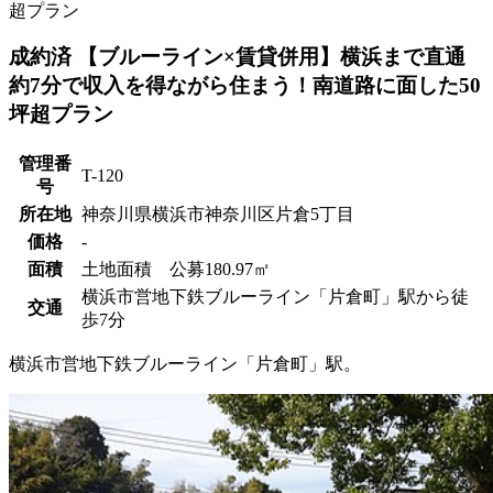
超プラン
成約済
【ブルーライン×賃貸併用】横浜まで直通
約7分で収入を得ながら住まう！南道路に面した50
坪超プラン
管理番
T-120
号
所在地
神奈川県横浜市神奈川区片倉5丁目
価格
‐
面積
土地面積 公募180.97㎡
横浜市営地下鉄ブルーライン「片倉町」駅から徒
交通
歩7分
横浜市営地下鉄ブルーライン「片倉町」駅。