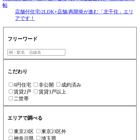
帖
店舗付住宅/2LDK+店舗/再開発が進む「北千住」エリ
アです！
フリーワード
こだわり
0円住宅
非公開
成約済み
賃貸2戸
賃貸3戸以上
二世帯
エリアで調べる
東京23区
東京23区外
神奈川県
埼玉県