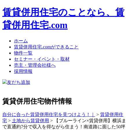
賃貸併用住宅のことなら、賃
貸併用住宅.com
ホーム
賃貸併用住宅.comができること
物件一覧
セミナー・イベント・取材
売主・管理会社様へ
採用情報
友だち追加
賃貸併用住宅物件情報
自分に合った賃貸併用住宅を見つけよう！｜
>
賃貸併用住
宅
>
土地から賃貸併用
>
【ブルーライン×賃貸併用】横浜ま
で直通約7分で収入を得ながら住まう！南道路に面した50坪