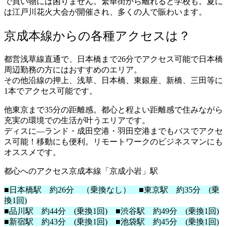
で買い物には困りません。繁華街から離れると学校も。夏に
は江戸川花火大会が開催され、多くの人で賑わいます。
京成本線からの各種アクセスは？
都営浅草線直通で、日本橋まで26分でアクセス可能で日本橋
周辺勤務の方にはおすすめのエリア。
その他沿線の押上、浅草、日本橋、東銀座、新橋、三田等に
1本でアクセス可能です。
他東京まで35分の距離感。都心と程よい距離感で住みながら
充実の環境での生活が叶うエリアです。
ディスに―ランド・成田空港・羽田空港までもバスでアクセ
ス可能！
移動にも便利。リモートワークのビジネスマンにも
オススメです。
都心へのアクセス京成本線「京成小岩」駅
■日本橋駅 約26分 （乗換なし） ■東京駅 約35分 (乗
換1回)
■品川駅 約44分 (乗換1回)
■渋谷駅 約49分 (乗換1回)
■新宿駅 約43分 (乗換1回)
■池袋駅 約45分 (乗換1回)