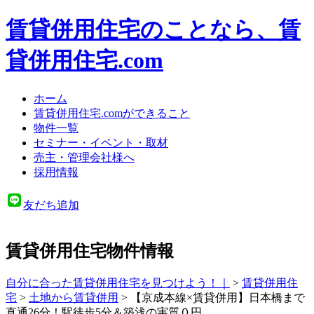
賃貸併用住宅のことなら、賃
貸併用住宅.com
ホーム
賃貸併用住宅.comができること
物件一覧
セミナー・イベント・取材
売主・管理会社様へ
採用情報
友だち追加
賃貸併用住宅物件情報
自分に合った賃貸併用住宅を見つけよう！｜
>
賃貸併用住
宅
>
土地から賃貸併用
>
【京成本線×賃貸併用】日本橋まで
直通26分！駅徒歩5分＆築浅の実質０円