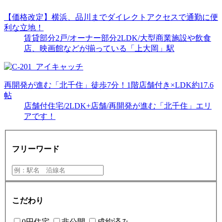
【価格改定】横浜、品川までダイレクトアクセスで通勤に便
利な立地！
賃貸部分2戸/オーナー部分2LDK/大型商業施設や飲食
店、映画館などが揃っている「上大岡」駅
再開発が進む「北千住」徒歩7分！1階店舗付き×LDK約17.6
帖
店舗付住宅/2LDK+店舗/再開発が進む「北千住」エリ
アです！
フリーワード
こだわり
0円住宅
非公開
成約済み