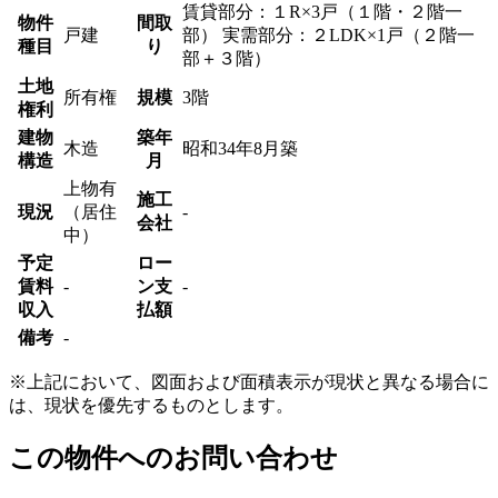
賃貸部分：１R×3戸（１階・２階一
物件
間取
戸建
部） 実需部分：２LDK×1戸（２階一
種目
り
部＋３階）
土地
所有権
規模
3階
権利
建物
築年
木造
昭和34年8月築
構造
月
上物有
施工
現況
（居住
-
会社
中）
予定
ロー
賃料
-
ン支
-
収入
払額
備考
-
※上記において、図面および面積表示が現状と異なる場合に
は、現状を優先するものとします。
この物件へのお問い合わせ