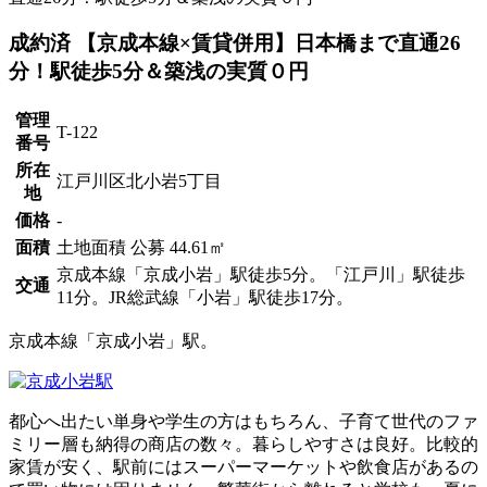
成約済
【京成本線×賃貸併用】日本橋まで直通26
分！駅徒歩5分＆築浅の実質０円
管理
T-122
番号
所在
江戸川区北小岩5丁目
地
価格
-
面積
土地面積 公募 44.61㎡
京成本線「京成小岩」駅徒歩5分。「江戸川」駅徒歩
交通
11分。JR総武線「小岩」駅徒歩17分。
京成本線「京成小岩」駅。
都心へ出たい単身や学生の方はもちろん、子育て世代のファ
ミリー層も納得の商店の数々。暮らしやすさは良好。比較的
家賃が安く、駅前にはスーパーマーケットや飲食店があるの