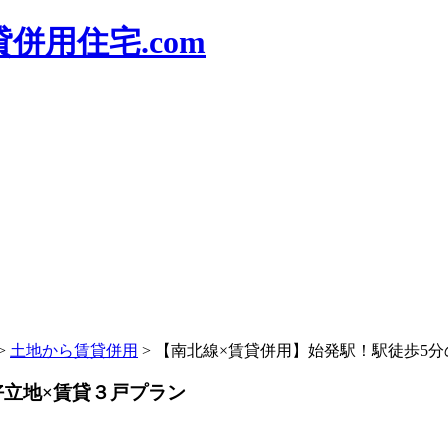
併用住宅.com
>
土地から賃貸併用
>
【南北線×賃貸併用】始発駅！駅徒歩5分
好立地×賃貸３戸プラン