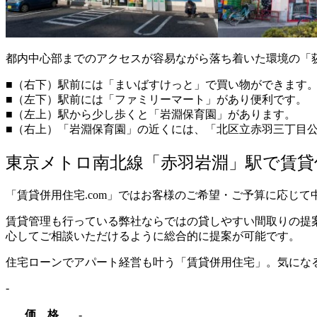
都内中心部までのアクセスが容易ながら落ち着いた環境の「
■（右下）
駅前には
「まいばすけっと」で買い物ができます
■（左下）
駅前には「ファミリーマート」があり便利です。
■（左上）駅から少し歩くと「岩淵保育園」があります。
■（右上）「岩淵保育園」の近くには、「北区立赤羽三丁目
東京メトロ南北線「赤羽岩淵」駅で賃貸併
「賃貸併用住宅.com」ではお客様のご希望・ご予算に応じ
賃貸管理も行っている弊社ならではの貸しやすい間取りの提
心してご相談いただけるように総合的に提案が可能です。
住宅ローンでアパート経営も叶う「賃貸併用住宅」。気にな
‐
価 格
‐