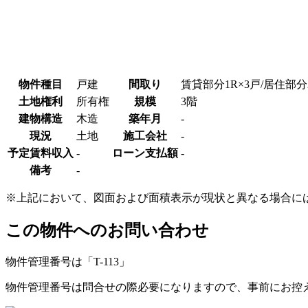
物件種目
戸建
間取り
賃貸部分1R×3戸/居住部分
土地権利
所有権
規模
3階
建物構造
木造
築年月
-
現況
土地
施工会社
-
予定賃料収入
‐
ローン支払額
‐
備考
-
※上記において、図面および面積表示が現状と異なる場合に
この物件へのお問い合わせ
物件管理番号は「
T-113
」
物件管理番号は問合せの際必要になりますので、事前にお控