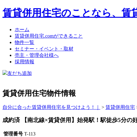
賃貸併用住宅のことなら、賃貸
ホーム
賃貸併用住宅.comができること
物件一覧
セミナー・イベント・取材
売主・管理会社様へ
採用情報
友だち追加
賃貸併用住宅物件情報
自分に合った賃貸併用住宅を見つけよう！｜
>
賃貸併用住宅
成約済
【南北線×賃貸併用】始発駅！駅徒歩5分の
管理番号
T-113