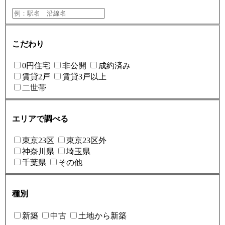
こだわり
0円住宅
非公開
成約済み
賃貸2戸
賃貸3戸以上
二世帯
エリアで調べる
東京23区
東京23区外
神奈川県
埼玉県
千葉県
その他
種別
新築
中古
土地から新築