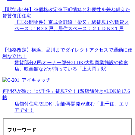
【駅徒歩1分】※価格改定※下町情緒と利便性を兼ね備えた
賃貸併用住宅
【非公開物件】京成金町線「柴又」駅徒歩1分/賃貸ス
ペース：1Ｒ×３戸、居住スペース：２ＬＤＫ×１戸
【価格改定】横浜、品川までダイレクトアクセスで通勤に便
利な立地！
賃貸部分2戸/オーナー部分2LDK/大型商業施設や飲食
店、映画館などが揃っている「上大岡」駅
再開発が進む「北千住」徒歩7分！1階店舗付き×LDK約17.6
帖
店舗付住宅/2LDK+店舗/再開発が進む「北千住」エリ
アです！
フリーワード