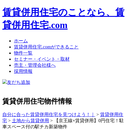
賃貸併用住宅のことなら、賃
貸併用住宅.com
ホーム
賃貸併用住宅.comができること
物件一覧
セミナー・イベント・取材
売主・管理会社様へ
採用情報
友だち追加
賃貸併用住宅物件情報
自分に合った賃貸併用住宅を見つけよう！｜
>
賃貸併用住
宅
>
土地から賃貸併用
>
【京王線×賃貸併用】0円住宅！駐
車スペース付の駅チカ新築物件