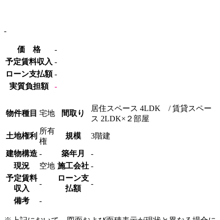
-
価 格
-
予定賃料収入
-
ローン支払額
-
実質負担額
-
居住スペース 4LDK / 賃貸スペー
物件種目
宅地
間取り
ス 2LDK×２部屋
所有
土地権利
規模
3階建
権
建物構造
-
築年月
-
現況
空地
施工会社
-
予定賃料
ローン支
-
-
収入
払額
備考
-