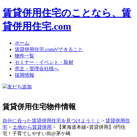
賃貸併用住宅のことなら、賃
貸併用住宅.com
ホーム
賃貸併用住宅.comができること
物件一覧
セミナー・イベント・取材
売主・管理会社様へ
採用情報
友だち追加
賃貸併用住宅物件情報
自分に合った賃貸併用住宅を見つけよう！｜
>
賃貸併用住
宅
>
土地から賃貸併用
>
【東海道本線×賃貸併用】0円住
宅！子育てしやすい街@茅ケ崎