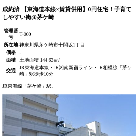
成約済
【東海道本線×賃貸併用】0円住宅！子育て
しやすい街@茅ケ崎
管理番
T-000
号
所在地
神奈川県茅ケ崎市十間坂1丁目
価格
-
面積
土地面積 144.63㎡/
JR東海道本線・JR湘南新宿ライン・JR相模線「茅ケ
交通
崎」駅徒歩10分
JR東海線「茅ケ崎」駅。