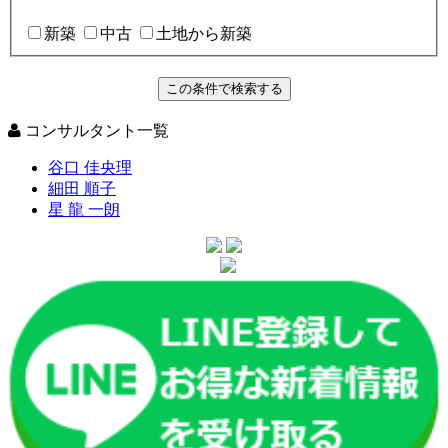
新築
中古
土地から新築
コンサルタント一覧
谷口 佳央理
細田 順子
星 龍 一朗