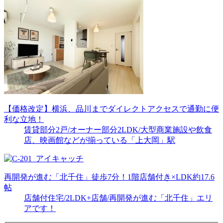
【価格改定】横浜、品川までダイレクトアクセスで通勤に便
利な立地！
賃貸部分2戸/オーナー部分2LDK/大型商業施設や飲食
店、映画館などが揃っている「上大岡」駅
再開発が進む「北千住」徒歩7分！1階店舗付き×LDK約17.6
帖
店舗付住宅/2LDK+店舗/再開発が進む「北千住」エリ
アです！