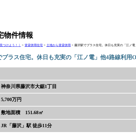
賃貸併用住宅.com
宅物件情報
見つけよう！｜
>
賃貸併用住宅
>
土地から賃貸併用
>
藤沢駅でプラス住宅。休日も充実の「江ノ電」
でプラス住宅。休日も充実の「江ノ電」他4路線利用O
神奈川県藤沢市大鋸1丁目
5,700万円
敷地面積 151.68㎡
JR「藤沢」駅 徒歩11分