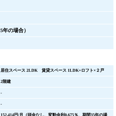
間35年の場合）
居住スペース 2LDK 賃貸スペース 1LDK+ロフト×２戸
2階建
-
-
152,414円/月（頭金なし、変動金利0.675％、期間35年の場