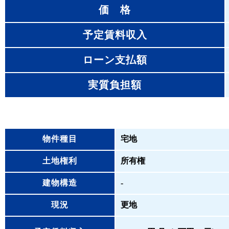
価 格
予定賃料収入
ローン支払額
実質負担額
物件種目
宅地
土地権利
所有権
建物構造
-
現況
更地