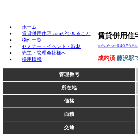
賃貸併用住宅のことなら、
ホーム
賃貸併用住宅.comができること
賃貸併用住
物件一覧
セミナー・イベント・取材
自分に合った賃貸併用住宅を
売主・管理会社様へ
成約済
藤沢駅
採用情報
管理番号
所在地
価格
面積
交通