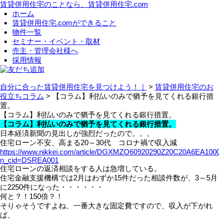
賃貸併用住宅のことなら、賃貸併用住宅.com
ホーム
賃貸併用住宅.comができること
物件一覧
セミナー・イベント・取材
売主・管理会社様へ
採用情報
友だち追加
自分に合った賃貸併用住宅を見つけよう！｜
>
賃貸併用住宅のお
役立ちコラム
>
【コラム】利払いのみで猶予を見てくれる銀行措
置。
【コラム】利払いのみで猶予を見てくれる銀行措置。
【コラム】利払いのみで猶予を見てくれる銀行措置。
日本経済新聞の見出しが強烈だったので。。。
住宅ローン不安、高まる20～30代 コロナ禍で収入減
https://www.nikkei.com/article/DGXMZO60920290Z20C20A6EA1000
n_cid=DSREA001
住宅ローンの返済相談をする人は急増している。
住宅金融支援機構では2月はわずか15件だった相談件数が、3～5月
に2250件になった・・・・・・
何と？！150倍？！
そりゃそうですよね、一番大きな固定費ですので、収入が下がれ
ば、