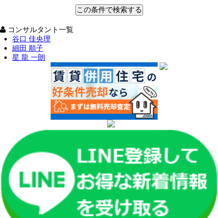
コンサルタント一覧
谷口 佳央理
細田 順子
星 龍 一朗