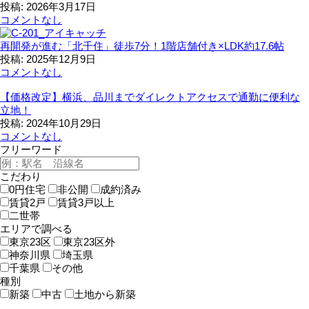
投稿: 2026年3月17日
コメントなし
再開発が進む「北千住」徒歩7分！1階店舗付き×LDK約17.6帖
投稿: 2025年12月9日
コメントなし
【価格改定】横浜、品川までダイレクトアクセスで通勤に便利な
立地！
投稿: 2024年10月29日
コメントなし
フリーワード
こだわり
0円住宅
非公開
成約済み
賃貸2戸
賃貸3戸以上
二世帯
エリアで調べる
東京23区
東京23区外
神奈川県
埼玉県
千葉県
その他
種別
新築
中古
土地から新築