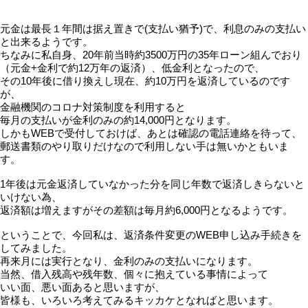
元金は最長１年間は据え置きで(支払い猶予)で、利息のみの支払い
と出来るようです。
ちなみに私自身、20年前当時約3500万円の35年ローン組んでおり
（元金+金利で約12万年の返済）、低金利となったので、
その10年後に借り換えし現在、約10万円を返済しているのです
が、
金融機関のコロナ対策制度を利用すると
毎月の支払いが金利のみの約14,000円となります。
しかもWEBで受付しておけば、あとは確認の電話連絡を待って、
郵送書類のやり取りだけなので利用しない手は無いかともいま
す。
1年後は元金返済していなかった分を同じ年数で返済しきらないと
いけない為、
返済額は増えますがその差額は毎月約6,000円となるようです。
ということで、今回私は、返済条件変更のWEB申し込み手続きを
してみました。
再来月には実行となり、金利のみの支払いになります。
当然、借入残高や残年数、個々に抱えている事情によって
いい面、悪い面あると思いますが、
皆様も、いろいろ考えてみるキッカケとなればと思います。