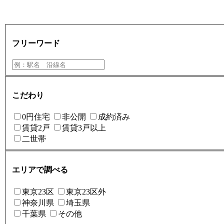
フリーワード
こだわり
0円住宅
非公開
成約済み
賃貸2戸
賃貸3戸以上
二世帯
エリアで調べる
東京23区
東京23区外
神奈川県
埼玉県
千葉県
その他