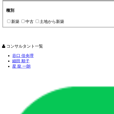
種別
新築
中古
土地から新築
コンサルタント一覧
谷口 佳央理
細田 順子
星 龍 一朗